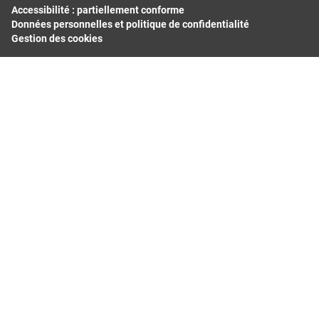
Normandie
Accessibilité : partiellement conforme
Données personnelles et politique de confidentialité
Nouvelle-Aquitaine
Gestion des cookies
Occitanie
Pays de la Loire
Provence-Alpes-Côte d'Azur
Départements les plus consultés
Bas-Rhin
Bouches-du-Rhône
Calvados
Finistère
Gard
Haut-Rhin
Haute-Garonne
Hérault
Loiret