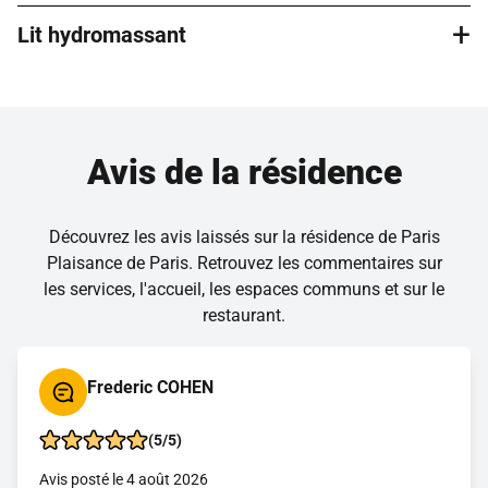
équipements en libre accès (tapis de marche, vélo…). Des
+
cours collectifs adaptés à tous les niveaux sont par ailleurs
Lit hydromassant
Le salon de coiffure et d’esthétique accueille des
dispensés très régulièrement.
professionnels extérieurs sélectionnés avec soin. Vous
pouvez bénéficier de leur expertise sans vous déplacer.
Le lit hydromassant offre un massage complet du corps
grâce à de puissants jets d’eau chauffés, sans contact
direct. Il détend profondément les muscles, améliore la
Avis de la résidence
circulation et réduit le stress en quelques minutes. Une
expérience unique, accessible et ultra relaxante à vivre
absolument !
Découvrez les avis laissés sur la résidence de Paris
Plaisance de Paris. Retrouvez les commentaires sur
les services, l'accueil, les espaces communs et sur le
restaurant.
Frederic COHEN
(5/5)
Avis posté le 4 août 2026