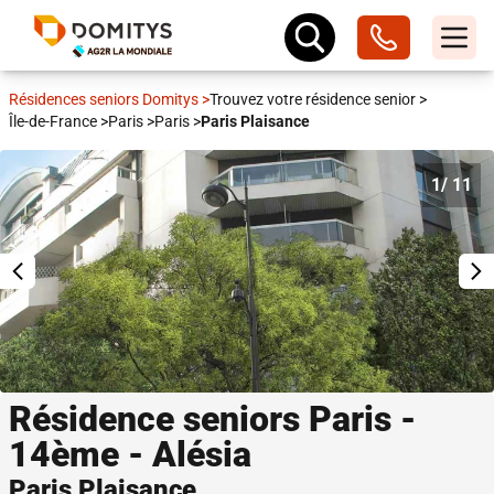
Résidences seniors Domitys
>
Trouvez votre résidence senior
>
Île-de-France
>
Paris
>
Paris
>
Paris Plaisance
1
/ 11
Résidence seniors Paris -
14ème - Alésia
Paris Plaisance