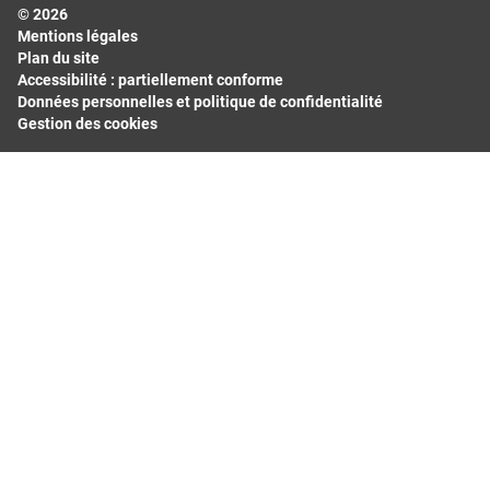
© 2026
Hauts-de-France
Mentions légales
Île-de-France
Plan du site
Normandie
Accessibilité : partiellement conforme
Données personnelles et politique de confidentialité
Nouvelle-Aquitaine
Gestion des cookies
Occitanie
Pays de la Loire
Provence-Alpes-Côte d'Azur
Départements les plus consultés
Bas-Rhin
Bouches-du-Rhône
Calvados
Finistère
Gard
Haut-Rhin
Haute-Garonne