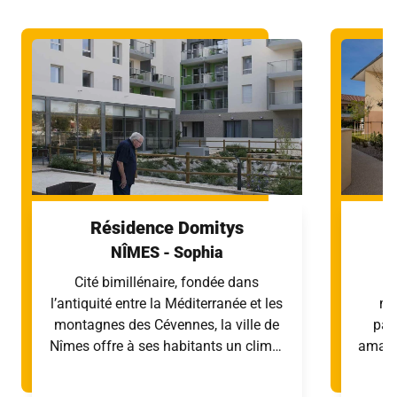
Résidence Domitys
NÎMES
- Sophia
Cité bimillénaire, fondée dans
En
l’antiquité entre la Méditerranée et les
mé
montagnes des Cévennes, la ville de
pat
Nîmes
offre à ses habitants un climat
amateu
doux et méditerranéen. Bien située
vous
dans l’éco-quartier Hoche Université,
ruel