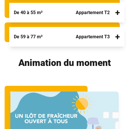
+
De 40 à 55 m²
Appartement T2
+
De 59 à 77 m²
Appartement T3
Animation du moment
Un environnement de vie pratique idéal pour une
personne seule ou un couple
Les appartements T2 offrent davantage de confort
et d'intimité car une chambre séparée vient s'y
Une pièce supplémentaire à transformer selon vos
ajouter. Ils sont confortables, lumineux et disposent
envies
d’une cuisine équipée et de multiples rangements.