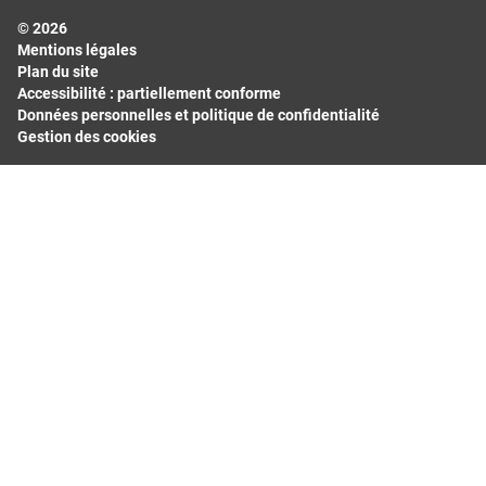
© 2026
Hauts-de-France
Mentions légales
Île-de-France
Plan du site
Normandie
Accessibilité : partiellement conforme
Données personnelles et politique de confidentialité
Nouvelle-Aquitaine
Gestion des cookies
Occitanie
Pays de la Loire
Provence-Alpes-Côte d'Azur
Départements les plus consultés
Bas-Rhin
Bouches-du-Rhône
Calvados
Finistère
Gard
Haut-Rhin