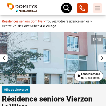
Résidences seniors Domitys
>
Trouvez votre résidence senior
>
Centre-Val de Loire
>
Cher
>
Le Village
1
/ 15
Lancer la vidéo
de la résidence
Offre de bienvenue
Résidence seniors Vierzon