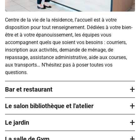
Centre de la vie de la résidence, l’accueil est à votre
disposition pour tout renseignement. Dédiées à votre bien-
être et à votre épanouissement, les équipes vous
accompagnent quels que soient vos besoins : courriers,
inscription aux activités, demande de ménage, de
repassage, assistance administrative, aide aux courses,
aux transports… N’hésitez pas à poser toutes vos
questions.
+
Bar et restaurant
+
Le salon bibliothèque et l'atelier
Le bar permet de partager un moment de détente
accompagné d’un café le matin ou après le déjeuner,
+
autour d’un verre le midi ou en fin de journée avec vos
Le jardin
Des lieux où chacun prend plaisir à venir, même seul. Vous
voisins, vos amis ou votre famille. La restauration chez
pouvez par exemple vous y rendre pour lire un bon roman,
Domitys facilite le quotidien en proposant une cuisine
+
participer à des animations collectives.
La salle de Gym
Si vous aimez prendre l’air, vous apprécierez vous