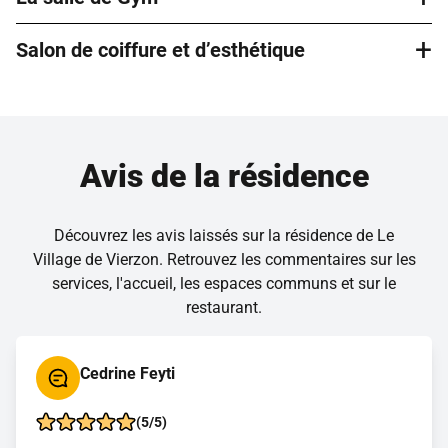
variée, équilibrée et préparée sur place par un chef et son
promener dans le jardin de la résidence, découvrir les
équipe.
+
fleurs, les différentes plantes et profiter d’un espace
Salon de coiffure et d’esthétique
La salle de gym est à votre disposition avec divers
paisible en extérieur.
équipements en libre accès (tapis de marche, vélo…). Des
cours collectifs adaptés à tous les niveaux sont par ailleurs
Le salon de coiffure et d’esthétique accueille des
dispensés très régulièrement.
professionnels extérieurs sélectionnés avec soin. Vous
pouvez bénéficier de leur expertise sans vous déplacer.
Avis de la résidence
Découvrez les avis laissés sur la résidence de Le
Village de Vierzon. Retrouvez les commentaires sur les
services, l'accueil, les espaces communs et sur le
restaurant.
Cedrine Feyti
(5/5)