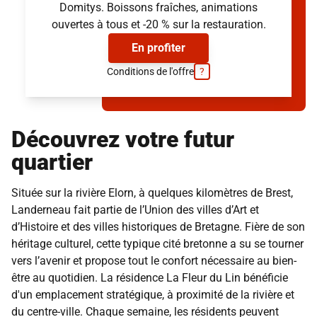
Domitys. Boissons fraîches, animations
Simuler mon loyer
(provisions sur charges et services inclus, hors électricité)
ouvertes à tous et -20 % sur la restauration.
(provisions sur charges et services inclus, hors électricité)
En profiter
Conditions de l'offre
?
Découvrez votre futur
quartier
Située sur la rivière Elorn, à quelques kilomètres de
Brest
,
Landerneau fait partie de l’Union des villes d’Art et
d’Histoire et des villes historiques de Bretagne. Fière de son
héritage culturel, cette typique cité bretonne a su se tourner
vers l’avenir et propose tout le confort nécessaire au bien-
être au quotidien. La résidence La Fleur du Lin bénéficie
d'un emplacement stratégique, à proximité de la rivière et
du centre-ville. Chaque semaine, les résidents peuvent