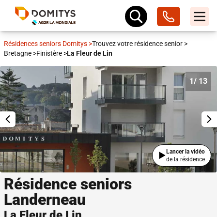
Résidences seniors Domitys
>
Trouvez votre résidence senior
>
Bretagne
>
Finistère
>
La Fleur de Lin
1
/ 13
Lancer la vidéo
de la résidence
Résidence seniors
Landerneau
La Fleur de Lin