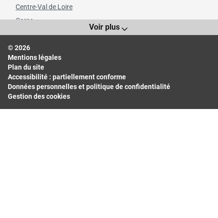
Centre-Val de Loire
Corse
Voir plus
Grand Est
© 2026
Hauts-de-France
Mentions légales
Île-de-France
Plan du site
Normandie
Accessibilité : partiellement conforme
Données personnelles et politique de confidentialité
Nouvelle-Aquitaine
Gestion des cookies
Occitanie
Pays de la Loire
Provence-Alpes-Côte d'Azur
Départements les plus consultés
Bas-Rhin
Bouches-du-Rhône
Calvados
Finistère