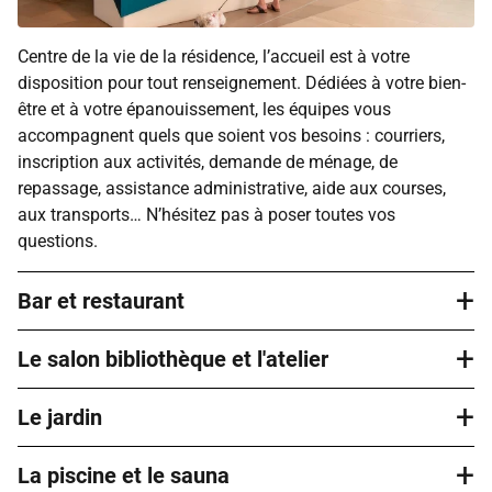
Centre de la vie de la résidence, l’accueil est à votre
disposition pour tout renseignement. Dédiées à votre bien-
être et à votre épanouissement, les équipes vous
accompagnent quels que soient vos besoins : courriers,
inscription aux activités, demande de ménage, de
repassage, assistance administrative, aide aux courses,
aux transports… N’hésitez pas à poser toutes vos
questions.
+
Bar et restaurant
+
Le salon bibliothèque et l'atelier
Le bar permet de partager un moment de détente
accompagné d’un café le matin ou après le déjeuner,
+
autour d’un verre le midi ou en fin de journée avec vos
Le jardin
Des lieux où chacun prend plaisir à venir, même seul. Vous
voisins, vos amis ou votre famille. La restauration chez
pouvez par exemple vous y rendre pour lire un bon roman,
Domitys facilite le quotidien en proposant une cuisine
+
participer à des animations collectives.
La piscine et le sauna
Si vous aimez prendre l’air, vous apprécierez vous
variée, équilibrée et préparée sur place par un chef et son