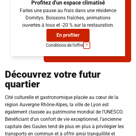
Volets roulants électriques
Profitez d'un espace climatisé
Douche italienne
Faites une pause au frais dans une résidence
Volets roulants électriques
Simuler mon loyer
Domitys. Boissons fraîches, animations
Simuler mon loyer
(provisions sur charges et services inclus, hors électricité)
ouvertes à tous et -20 % sur la restauration.
(provisions sur charges et services inclus, hors électricité)
En profiter
Conditions de l'offre
?
Découvrez votre futur
quartier
Cité culturelle et gastronomique placée au cœur de la
région
Auvergne Rhône-Alpes
, la ville de
Lyon
est
également classée au patrimoine mondial de l’UNESCO.
Bénéficiant d’un confort de vie exceptionnel, l’ancienne
capitale des Gaules tend de plus en plus à privilégier les
transports en commun et à offrir ainsi tranquillité et