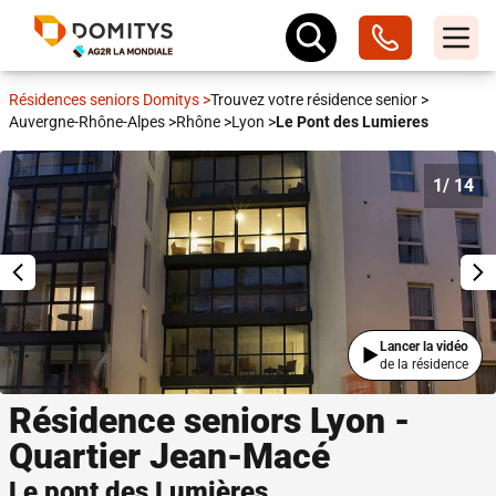
Résidences seniors Domitys
>
Trouvez votre résidence senior
>
Auvergne-Rhône-Alpes
>
Rhône
>
Lyon
>
Le Pont des Lumieres
1
/ 14
Lancer la vidéo
de la résidence
Résidence seniors Lyon -
Quartier Jean-Macé
Le pont des Lumières