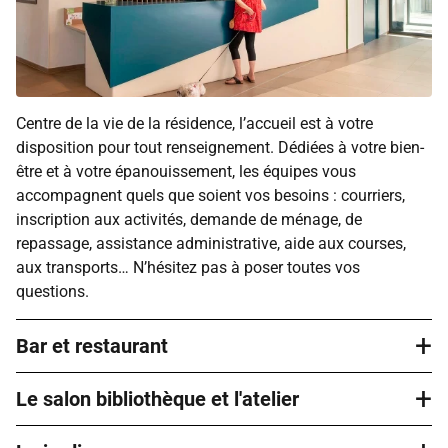
Centre de la vie de la résidence, l’accueil est à votre
disposition pour tout renseignement. Dédiées à votre bien-
être et à votre épanouissement, les équipes vous
accompagnent quels que soient vos besoins : courriers,
inscription aux activités, demande de ménage, de
repassage, assistance administrative, aide aux courses,
aux transports… N’hésitez pas à poser toutes vos
questions.
+
Bar et restaurant
+
Le salon bibliothèque et l'atelier
Le bar permet de partager un moment de détente
accompagné d’un café le matin ou après le déjeuner,
autour d’un verre le midi ou en fin de journée avec vos