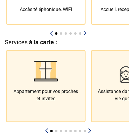
Accès téléphonique, WIFI
Accueil, récepti
Services
à la carte :
Appartement pour vos proches
Assistance dans l
et invités
vie quoti