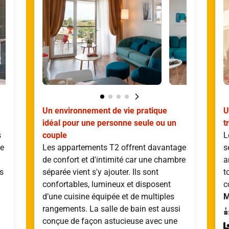
Un environnement de vie pratique
U
idéal pour une personne seule ou un
t
s
couple
L
ce
Les appartements T2 offrent davantage
s
de confort et d'intimité car une chambre
a
s
séparée vient s'y ajouter. Ils sont
t
confortables, lumineux et disposent
c
d’une cuisine équipée et de multiples
M
rangements. La salle de bain est aussi
conçue de façon astucieuse avec une