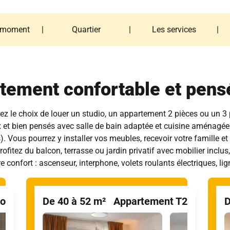
 moment
|
Quartier
|
Les services
|
 moment
Quartier
Les services
tement confortable et pens
z le choix de louer un studio, un appartement 2 pièces ou un 3
 et bien pensés avec salle de bain adaptée et cuisine aménagée
). Vous pourrez y installer vos meubles, recevoir votre famille 
itez du balcon, terrasse ou jardin privatif avec mobilier inclus,
e confort : ascenseur, interphone, volets roulants électriques, li
io
De 40 à 52 m²
Appartement T2
D