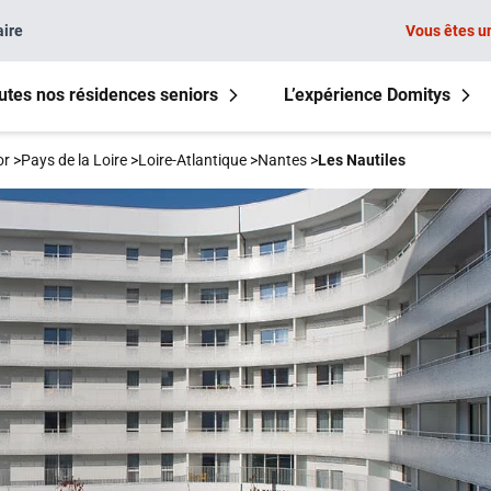
aire
Vous êtes u
utes nos résidences seniors
L’expérience Domitys
or
>
Pays de la Loire
>
Loire-Atlantique
>
Nantes
>
Les Nautiles