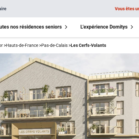
aire
Vous êtes u
utes nos résidences seniors
L’expérience Domitys
or
>
Hauts-de-France
>
Pas-de-Calais
>
Les Cerfs-Volants