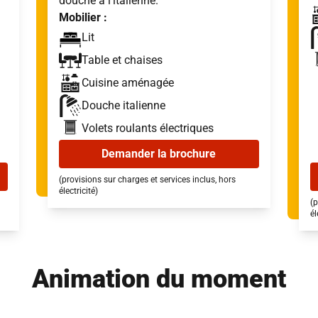
douche à l’italienne.
Mobilier :
Lit
Table et chaises
Cuisine aménagée
Douche italienne
Volets roulants électriques
Demander la brochure
(provisions sur charges et services inclus, hors
électricité)
(p
él
Animation du moment