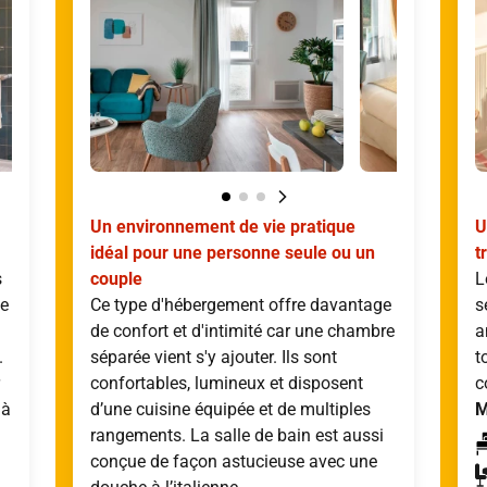
Un environnement de vie pratique
U
idéal pour une personne seule ou un
t
s
couple
L
ce
Ce type d'hébergement offre davantage
s
de confort et d'intimité car une chambre
a
.
séparée vient s'y ajouter. Ils sont
t
confortables, lumineux et disposent
c
 à
d’une cuisine équipée et de multiples
M
rangements. La salle de bain est aussi
conçue de façon astucieuse avec une