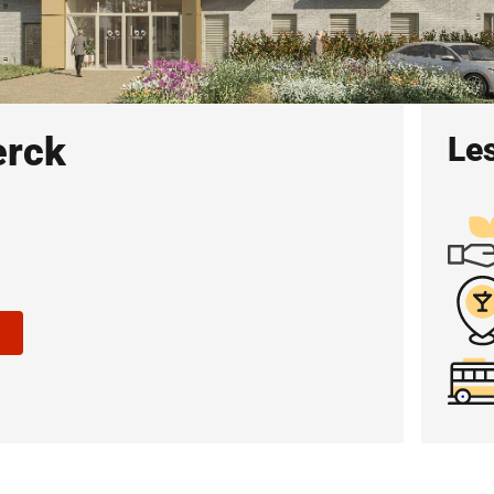
erck
Les