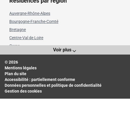
Résidences par région
Auvergne-Rhône-Alpes
Bourgogne-Franche-Comté
Bretagne
Centre-Val de Loire
Corse
Voir plus
Grand Est
© 2026
Hauts-de-France
Mentions légales
Île-de-France
Plan du site
Normandie
Accessibilité : partiellement conforme
Données personnelles et politique de confidentialité
Nouvelle-Aquitaine
Gestion des cookies
Occitanie
Pays de la Loire
Provence-Alpes-Côte d'Azur
Départements les plus consultés