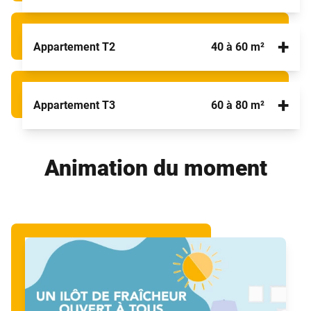
+
Appartement T2
40 à 60 m²
+
Appartement T3
60 à 80 m²
Animation du moment
Un environnement de vie pratique idéal pour une
personne seule ou un couple
Ce type d'hébergement offre davantage de confort
et d'intimité car une chambre séparée vient s'y
Une pièce supplémentaire à transformer selon vos
ajouter. Ils sont confortables, lumineux et disposent