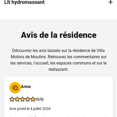
+
cours collectifs adaptés à tous les niveaux sont par ailleurs
Lit hydromassant
Le salon de coiffure et d’esthétique accueille des
dispensés très régulièrement.
professionnels extérieurs sélectionnés avec soin. Vous
pouvez bénéficier de leur expertise sans vous déplacer.
Le lit hydromassant offre un massage complet du corps
grâce à de puissants jets d’eau chauffés, sans contact
direct. Il détend profondément les muscles, améliore la
Avis de la résidence
circulation et réduit le stress en quelques minutes. Une
expérience unique, accessible et ultra relaxante à vivre
absolument !
Découvrez les avis laissés sur la résidence de Villa
Molinis de Moulins. Retrouvez les commentaires sur
les services, l'accueil, les espaces communs et sur le
restaurant.
Anne
(5/5)
Avis posté le 4 juillet 2026