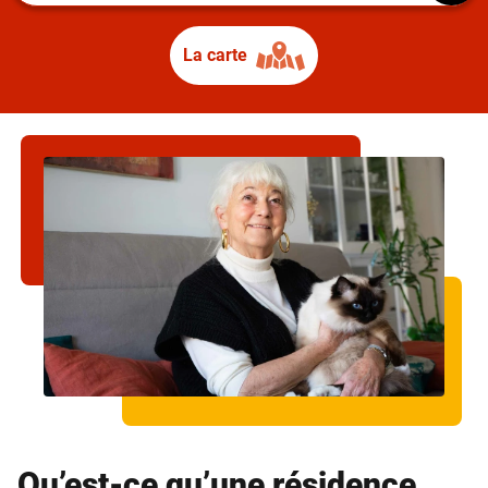
Bordeaux
Bretagne
La carte
Normandie
Occitanie
Haute-Garonne
31000
83000
59000
75000
Paris
Qu’est-ce qu’une résidence