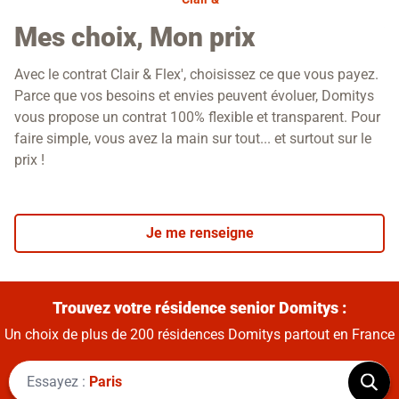
Flex'
Mes choix, Mon prix
P
V
2
s
Avec le contrat Clair & Flex', choisissez ce que vous payez.
Do
Fa
Parce que vos besoins et envies peuvent évoluer, Domitys
fo
Bo
Vo
vous propose un contrat 100% flexible et transparent. Pour
re
co
faire simple, vous avez la main sur tout... et surtout sur le
so
prix !
vo
Je me renseigne
Trouvez votre résidence senior Domitys :
Un choix de plus de 200 résidences Domitys partout en France
Essayez :
Paris