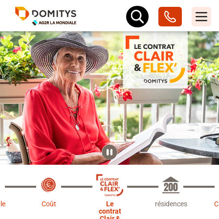
le
Coût
Le
résidences
C
contrat
Clair &