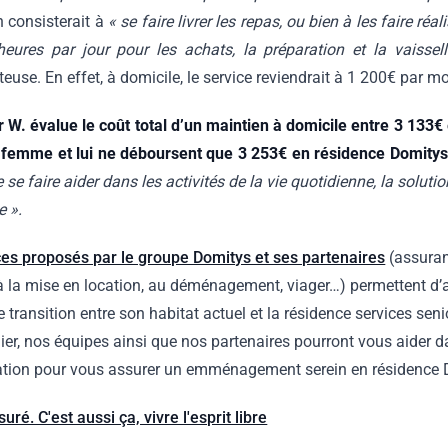
n consisterait à
« se faire livrer les repas, ou bien à les faire ré
eures par jour pour les achats, la préparation et la vaissel
teuse. En effet, à domicile, le service reviendrait à 1 200€ par mo
 W. évalue le coût total d’un maintien à domicile entre 3 133€
a femme et lui ne déboursent que 3 253€ en résidence Domitys
de se faire aider dans les activités de la vie quotidienne, la soluti
e ».
ces proposés par le groupe Domitys et ses partenaires
(assuran
à la mise en location, au déménagement, viager…) permettent d
transition entre son habitat actuel et la résidence services seni
ier, nos équipes ainsi que nos partenaires pourront vous aider
cation pour vous assurer un emménagement serein en résidence 
uré. C'est aussi ça, vivre l'esprit libre