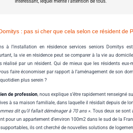
intéressant, lequel mérite l’attention de tous.
omitys : pas si cher que cela selon ce résident de Po
ns à l’installation en résidence services seniors Domitys es
urtant, la vie en résidence peut se comparer à la vie au domici
s réalisé par un résident. Qui de mieux que les résidents eu
vous faire économiser par rapport à l’aménagement de son domici
quotidien plus serein ?
cien de profession
, nous explique s’être rapidement renseigné sur
ves à sa maison familiale, dans laquelle il résidait depuis de 
mmes dit qu’il fallait déménager à 70 ans »
. Tous deux se sont 
tant pour un appartement d’environ 100m2 dans le sud de la Fran
supportables, ils ont cherché de nouvelles solutions de logemen