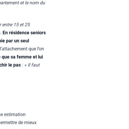
appartement et le nom du
r entre 15 et 25
»
.
En résidence seniors
nie par un seul
l’attachement que l’on
e que sa femme et lui
chir le pas
:
« Il faut
ne estimation
permettre de mieux