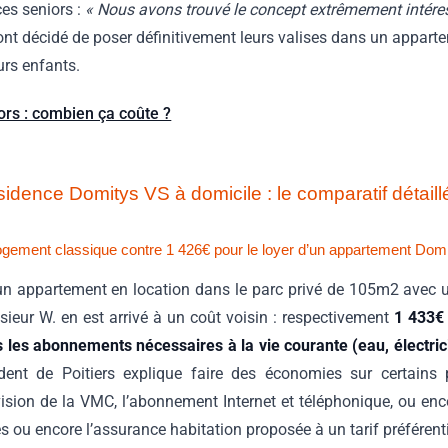
ces seniors :
« Nous avons trouvé le concept extrêmement intére
 ont décidé de poser définitivement leurs valises dans un apparte
urs enfants.
ors : combien ça coûte ?
sidence Domitys VS à domicile : le comparatif détaill
ogement classique contre 1 426€ pour le loyer d’un appartement Dom
’un appartement en location dans le parc privé de 105m2 avec 
ieur W. en est arrivé à un coût voisin : respectivement
1 433€
s les abonnements nécessaires à la vie courante (eau, électricit
sident de Poitiers explique faire des économies sur certain
ision de la VMC, l’abonnement Internet et téléphonique, ou enco
 ou encore l’assurance habitation proposée à un tarif préférenti