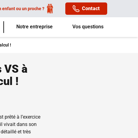
Contact
n enfant ou un proche ?
Notre entreprise
Vos questions
lcul !
s VS à
cul !
 prêté à l’exercice
il vivait dans son
détaillé et très