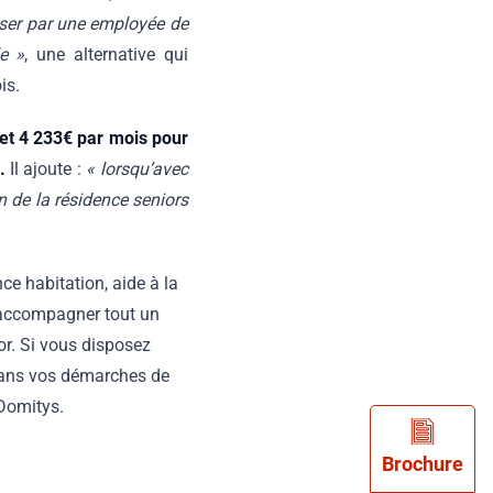
aliser par une employée de
le »
, une alternative qui
is.
 et 4 233€ par mois pour
.
Il ajoute :
« lorsqu’avec
on de la résidence seniors
ce habitation, aide à la
’accompagner tout un
or. Si vous disposez
 dans vos démarches de
Domitys.
Brochure