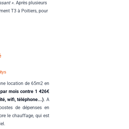
ssant »
. Après plusieurs
ment T3 à Poitiers, pour
é
itys
une location de 65m2 en
 par mois contre 1 426€
é, wifi, téléphone...)
. A
s postes de dépenses en
re le chauffage, qui est
el.