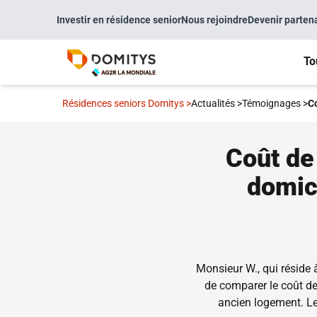
Investir en résidence senior
Nous rejoindre
Devenir parten
To
Résidences seniors Domitys
>
Actualités
>
Témoignages
>
Co
Coût de
domici
Monsieur W., qui réside 
de comparer le coût de 
ancien logement. Le m