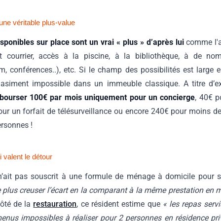
une véritable plus-value
isponibles sur place sont un vrai « plus » d’après lui
comme l'a
et courrier, accès à la piscine, à la bibliothèque, à de n
 conférences..), etc. Si le champ des possibilités est large 
uasiment impossible dans un immeuble classique. A titre d’e
débourser 100€ par mois uniquement pour un concierge
, 40€ 
pour un forfait de télésurveillance ou encore 240€ pour moins
rsonnes !
 valent le détour
’ait pas souscrit à une formule de ménage à domicile pour 
 plus creuser l’écart en la comparant à la même prestation en m
côté de la
restauration
, ce résident estime que
« les repas serv
menus impossibles à réaliser pour 2 personnes en résidence pr