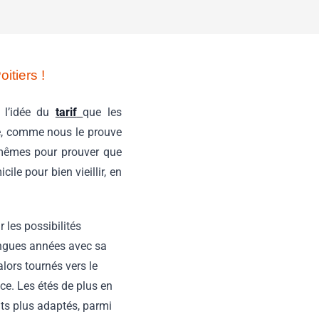
itiers !
t l’idée du
tarif
que les
le, comme nous le prouve
x-mêmes pour prouver que
le pour bien vieillir, en
 les possibilités
longues années avec sa
alors tournés vers le
ce. Les étés de plus en
ts plus adaptés, parmi