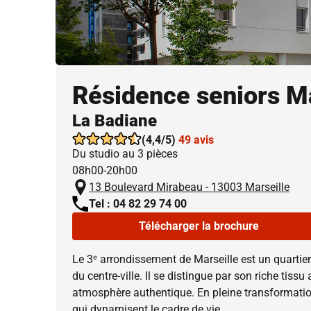
Résidence seniors Ma
La Badiane
(4,4/5)
49 avis
Du studio au 3 pièces
08h00-20h00
13 Boulevard Mirabeau - 13003 Marseille
Tel : 04 82 29 74 00
Télécharger la brochure
Le 3ᵉ arrondissement de Marseille est un quartier
du centre-ville. Il se distingue par son riche tissu 
atmosphère authentique. En pleine transformation 
qui dynamisent le cadre de vie.