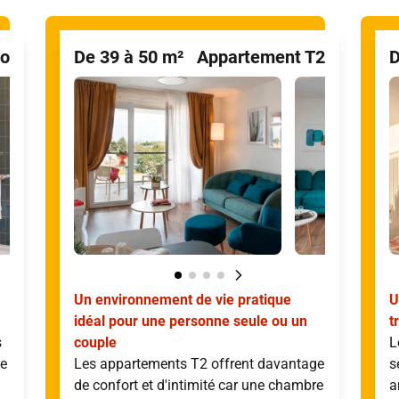
io
De 39 à 50 m²
Appartement T2
D
Un environnement de vie pratique
U
idéal pour une personne seule ou un
t
s
couple
L
ce
Les appartements T2 offrent davantage
s
de confort et d'intimité car une chambre
a