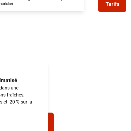
Tarifs
ectricité)
limatisé
 dans une
ns fraîches,
 et -20 % sur la