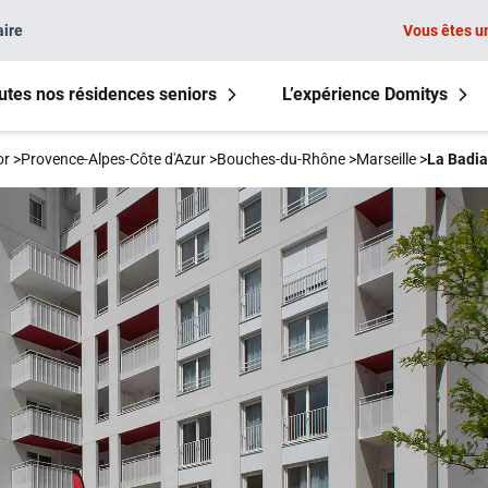
aire
Vous êtes u
utes nos résidences seniors
L’expérience Domitys
or
>
Provence-Alpes-Côte d'Azur
>
Bouches-du-Rhône
>
Marseille
>
La Badi