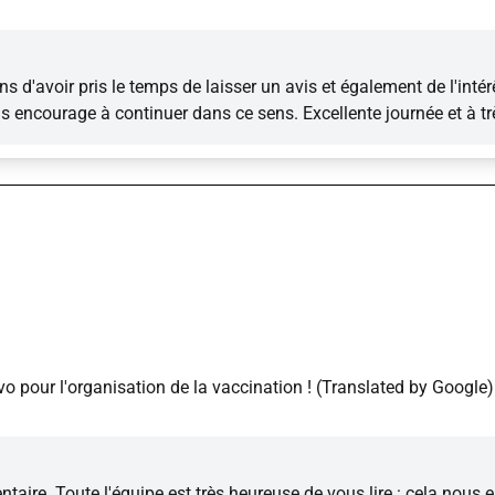
'avoir pris le temps de laisser un avis et également de l'intér
ous encourage à continuer dans ce sens. Excellente journée et à tr
ravo pour l'organisation de la vaccination ! (Translated by Googl
aire. Toute l'équipe est très heureuse de vous lire : cela nous 