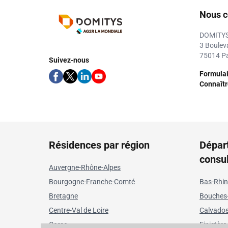
Nous c
DOMITY
3 Boulev
75014 Pa
Suivez-nous
Formulai
Connaître
Résidences par région
Dépar
consu
Auvergne-Rhône-Alpes
Bourgogne-Franche-Comté
Bas-Rhin
Bretagne
Bouches
Centre-Val de Loire
Calvado
Corse
Finistère