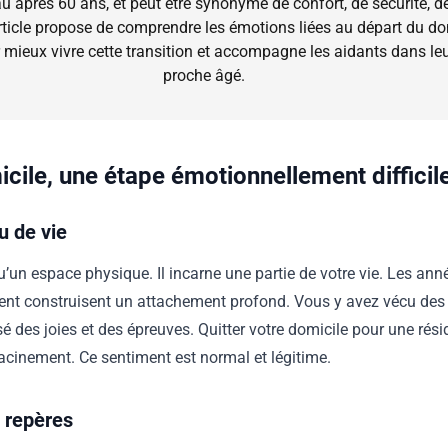
 après 60 ans, et peut être synonyme de confort, de sécurité, de 
article propose de comprendre les émotions liées au départ du dom
 mieux vivre cette transition et accompagne les aidants dans leu
proche âgé.
icile, une étape émotionnellement difficil
u de vie
u’un espace physique. Il incarne une partie de votre vie. Les a
nt construisent un attachement profond. Vous y avez vécu de
rsé des joies et des épreuves. Quitter votre domicile pour une ré
cinement. Ce sentiment est normal et légitime.
, repères