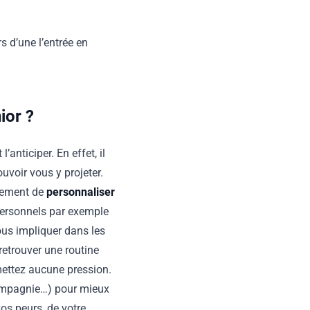
s d’une l’entrée en
ior ?
’anticiper. En effet, il
uvoir vous y projeter.
alement de
personnaliser
personnels par exemple
us impliquer dans les
retrouver une routine
mettez aucune pression.
, compagnie…) pour mieux
os peurs, de votre