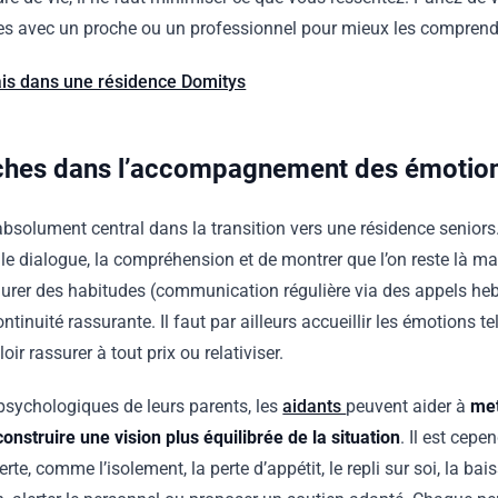
tes avec un proche ou un professionnel pour mieux les comprendr
 mais dans une résidence Domitys
oches dans l’accompagnement des émotio
absolument central dans la transition vers une résidence seniors. 
s le dialogue, la compréhension et de montrer que l’on reste là 
aurer des habitudes (communication régulière via des appels he
ntinuité rassurante. Il faut par ailleurs accueillir les émotions te
ir rassurer à tout prix ou relativiser.
s psychologiques de leurs parents, les
aidants
peuvent aider à
met
onstruire une vision plus équilibrée de la situation
. Il est cepe
erte, comme l’isolement, la perte d’appétit, le repli sur soi, la ba