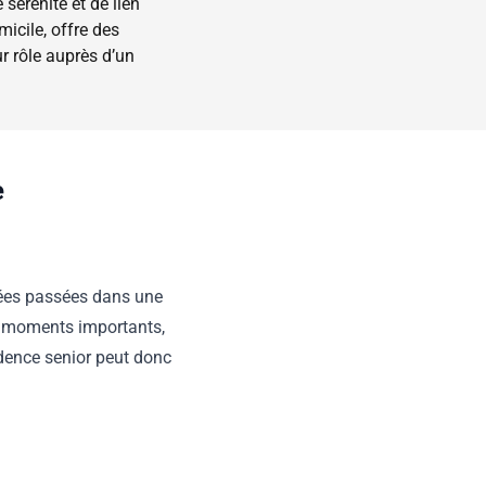
sérénité et de lien
icile, offre des
r rôle auprès d’un
e
nnées passées dans une
s moments importants,
sidence senior peut donc