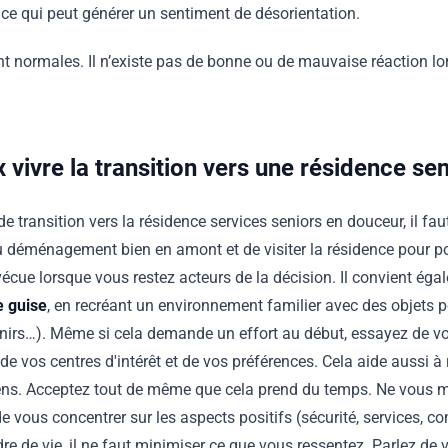
ce qui peut générer un sentiment de désorientation.
 normales. Il n’existe pas de bonne ou de mauvaise réaction lor
ivre la transition vers une résidence sen
e transition vers la résidence services seniors en douceur, il faut l
du déménagement bien en amont et de visiter la résidence pour po
vécue lorsque vous restez acteurs de la décision. Il convient ég
e guise
, en recréant un environnement familier avec des objets 
nirs…). Même si cela demande un effort au début, essayez de vo
de vos centres d'intérêt et de vos préférences. Cela aide aussi à 
 liens. Acceptez tout de même que cela prend du temps. Ne vous 
t de vous concentrer sur les aspects positifs (sécurité, services
e de vie, il ne faut minimiser ce que vous ressentez. Parlez de v