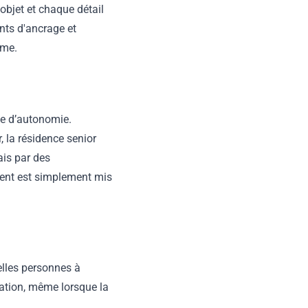
 objet et chaque détail
nts d'ancrage et
rme.
rte d’autonomie.
r, la résidence senior
ais par des
ccent est simplement mis
elles personnes à
itation, même lorsque la