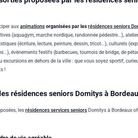
t sorties proposées par les résidences sen
iciper aux
animations
organisées par les
résidences seniors Do
ortives (aquagym, marche nordique, randonnée pédestre...), atelier
istiques (écriture, lecture, peinture, dessin, tricot...), culturels (e
...), évènements festifs (barbecues, tournois de bridge, de pétan
 excursions en dehors de la ville : que vous soyez sportif, curieu
ts !
des résidences seniors Domitys à Bordea
oposées, les
résidences services seniors
Domitys à Bordeaux of