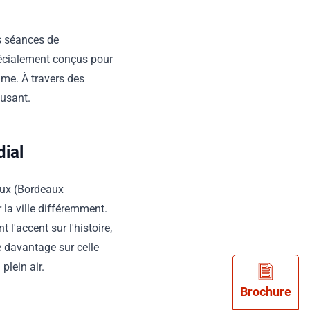
es séances de
pécialement conçus pour
thme. À travers des
musant.
ial
eaux (Bordeaux
la ville différemment.
t l'accent sur l'histoire,
re davantage sur celle
plein air.
Brochure