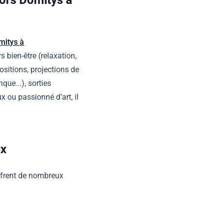
iors Domitys à
mitys à
s bien-être (relaxation,
xpositions, projections de
que...), sorties
x ou passionné d’art, il
ux
frent de nombreux