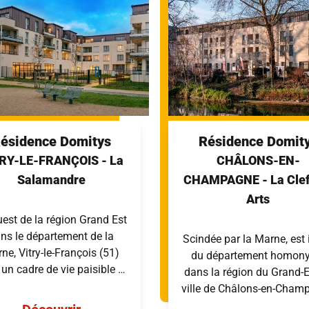
ésidence Domitys
Résidence Domit
TRY-LE-FRANÇOIS
- La
CHÂLONS-EN-
Salamandre
CHAMPAGNE
- La Cle
Arts
uest de la région Grand Est
ns le département de la
Scindée par la Marne, est 
ne, Vitry-le-François (51)
du département homon
 un cadre de vie paisible et
dans la région du Grand-Es
able oùil fait bon vivre. A
ville de Châlons-en-Cham
eulement 30 minutes de
(51), est une ville