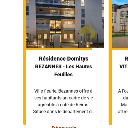
Résidence Domitys
R
BEZANNES
- Les Hautes
VI
Feuilles
Ville fleurie, Bezannes offre à
A l'o
ses habitants un cadre de vie
da
agréable à côté de Reims.
Mar
Située dans le département de
offre
la Marne (51) au sein du Grand
agré
Est, la commune propose enfin
s