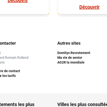
Découvrir
ons-en-Champagne, la ville
particulièrement apprécié
Découvrir
reconnue pour son port de
son intérêt culturel et histo
aisance qui fait d'elle la
La ville regorge de presti
conde destination de la
édifices religieux, comm
st au sein de cet
Collégiale Notre-Dame-en
vironnement agréable et
ou la Cathédrale Saint-Eti
turel que la résidence La
ainsi que des espaces v
ontacter
Autres sites
mandre prend vie en plein
classés, les 3 jardins du 
tre ville, un emplacement
Tout au fil de l'année, 
S
Domitys Recrutement
ivilégié.Labellisée « Ville
nombreux événements cult
ard Romain Rolland
Ma vie de senior
rie 3 fleurs », ses espaces
sont organisés, entre le c
ris
AG2R la mondiale
 et pistes cyclables invitent
les arts du cirques, la mu
re de contact
à la promenade.
ou sa fameuse foire-
 les tarifs
expositions. La vie à Châ
en-Champagne est douc
c'est en son sein que s'ins
la résidence La Clef des 
proposant des appartem
tements les plus
Villes les plus consulté