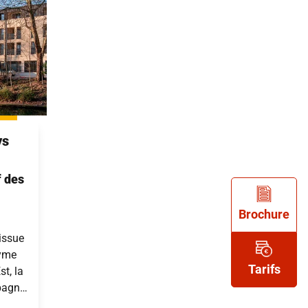
ys
f des
Brochure
issue
yme
Tarifs
t, la
pagne