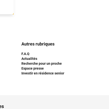
 pour
rique.
gieux
e la
-Vaux
enne,
erts
Autres rubriques
Jard.
de
F.A.Q
urels
Actualités
inéma,
Recherche pour un proche
sique
Espace presse
Investir en résidence senior
lons-
e et
talle
Arts,
ents
es