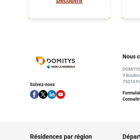
Découvrir
nombre d’activités associatives
Châl
(peinture, gastronomie, art
est 
floral...) pour le bonheur de ses
pl
administrés. Au cœur d'une
se
région d'exception, la résidence
Marne. C'e
Les Hautes Feuilles fait partie
en
intégrante d’un nouveau quartier
na
Nous c
accueillant des commerces, une
Sala
clinique avec un pôle médical
cen
DOMITY
d’excellence, des espaces de
pr
3 Boulev
loisirs, tout cela à proximité du
fleu
75014 Pa
Suivez-nous
tramway. Pas de doute, il fait
verts
Formulai
bon vivre à Bezannes !
Connaître
Résidences par région
Dépar