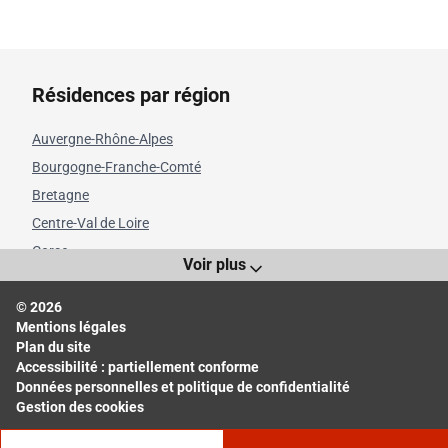
Résidences par région
Auvergne-Rhône-Alpes
Bourgogne-Franche-Comté
Bretagne
Centre-Val de Loire
Corse
Voir plus
Grand Est
© 2026
Hauts-de-France
Mentions légales
Île-de-France
Plan du site
Normandie
Accessibilité : partiellement conforme
Données personnelles et politique de confidentialité
Nouvelle-Aquitaine
Gestion des cookies
Occitanie
Pays de la Loire