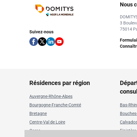
Nous c
DOMITY
3 Boulev
75014 Pa
Suivez-nous
Formulai
Connaître
Résidences par région
Dépar
consu
Auvergne-Rhône-Alpes
Bourgogne-Franche-Comté
Bas-Rhin
Bretagne
Bouches
Centre-Val de Loire
Calvado
Corse
Finistère