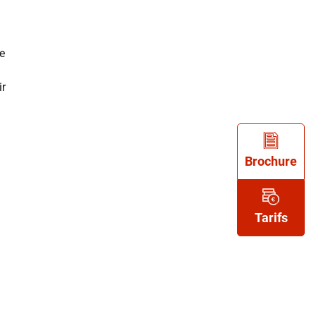
e
ir
Brochure
Tarifs