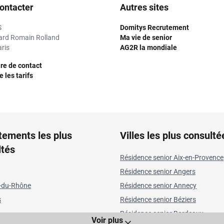
ontacter
Autres sites
S
Domitys Recrutement
ard Romain Rolland
Ma vie de senior
ris
AG2R la mondiale
re de contact
 les tarifs
tements les plus
Villes les plus consulté
ltés
Résidence senior Aix-en-Provence
Résidence senior Angers
-du-Rhône
Résidence senior Annecy
s
Résidence senior Béziers
Résidence senior Bordeaux
Voir plus