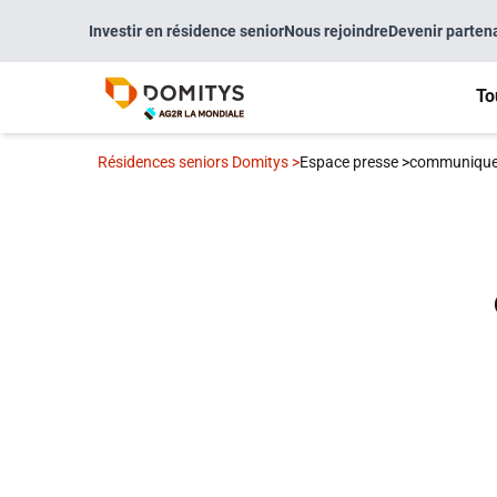
Investir en résidence senior
Nous rejoindre
Devenir parten
To
Résidences seniors Domitys
>
Espace presse
>
communique