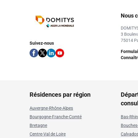
Nous c
DOMITY
3 Boulev
75014 Pa
Suivez-nous
Formulai
Connaître
Résidences par région
Dépar
consu
Auvergne-Rhône-Alpes
Bourgogne-Franche-Comté
Bas-Rhin
Bretagne
Bouches
Centre-Val de Loire
Calvado