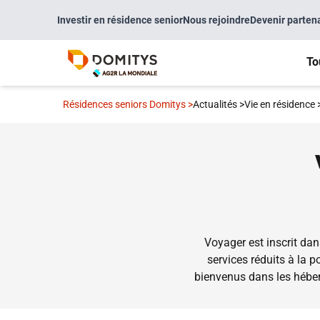
Investir en résidence senior
Nous rejoindre
Devenir parten
To
Résidences seniors Domitys
>
Actualités
>
Vie en résidence
Voyager est inscrit da
services réduits à la p
bienvenus dans les héberge