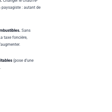
).
Changer le chauffe-
un paysagiste : autant de
combustibles.
Sans
a taxe foncière,
d’augmenter.
itables
(pose d’une
).