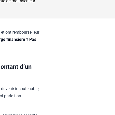
nté de maîtriser leur
e et ont remboursé leur
rge financière ? Pas
ontant d’un
t devenir insoutenable,
i parle-t-on