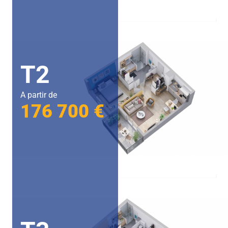
T2
A partir de
176 700 €