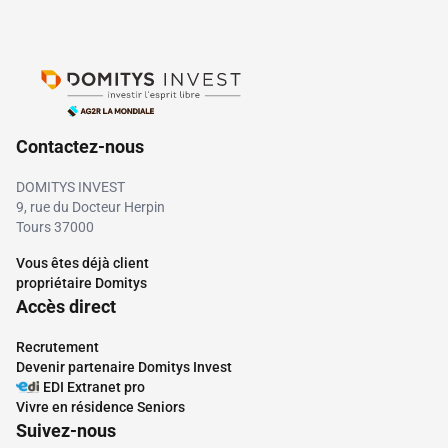
Contactez-nous
DOMITYS INVEST
9, rue du Docteur Herpin
Tours 37000
Vous êtes déjà client
La future résidence Domitys s’inscrit dans
propriétaire Domitys
le cadre de la création d’un éco-quartier de
Accès direct
4 hectares mêlant un tissu urbain
environnant essentiellement résidentiel et
Recrutement
Devenir partenaire Domitys Invest
commerçant, dans un cadre verdoyant
EDI Extranet pro
(jardins familiaux, zone de promenade…).
Voir plus
Vivre en résidence Seniors
Suivez-nous