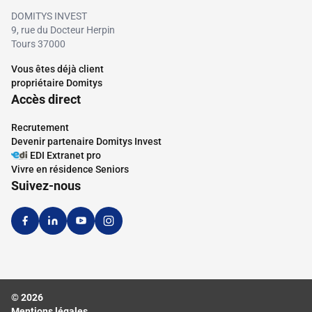
DOMITYS INVEST
9, rue du Docteur Herpin
Tours 37000
Vous êtes déjà client
La future résidence Domitys s’inscrit dans
propriétaire Domitys
le cadre de la création d’un éco-quartier de
Accès direct
4 hectares mêlant un tissu urbain
environnant essentiellement résidentiel et
Recrutement
Devenir partenaire Domitys Invest
commerçant, dans un cadre verdoyant
EDI Extranet pro
(jardins familiaux, zone de promenade…).
Voir plus
Vivre en résidence Seniors
Suivez-nous
© 2026
Mentions légales