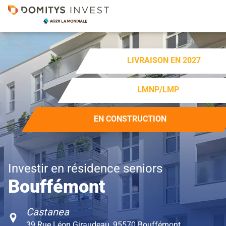
LIVRAISON EN 2027
LMNP/LMP
EN CONSTRUCTION
Investir en résidence seniors
Bouffémont
Castanea
39 Rue Léon Giraudeau, 95570 Bouffémont