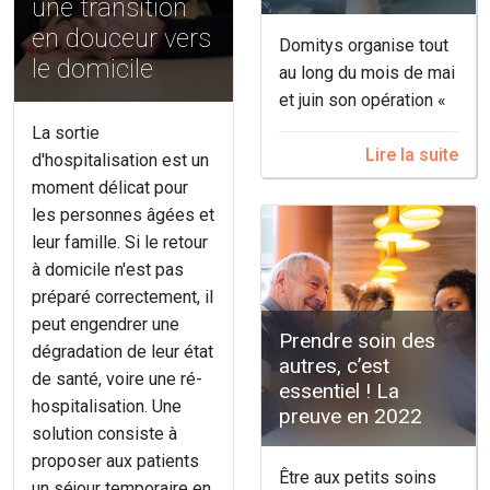
une transition
en douceur vers
Domitys organise tout
le domicile
au long du mois de mai
et juin son opération «
La sortie
Lire la suite
d'hospitalisation est un
moment délicat pour
les personnes âgées et
leur famille. Si le retour
à domicile n'est pas
préparé correctement, il
peut engendrer une
Prendre soin des
dégradation de leur état
autres, c’est
de santé, voire une ré-
essentiel ! La
hospitalisation. Une
preuve en 2022
solution consiste à
proposer aux patients
Être aux petits soins
un séjour temporaire en