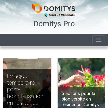
Domitys Pro
Le séjour
temporaire
post-
6 actions pour la
hospitalisation
biodiversité en
en résidence :
résidence Domitys