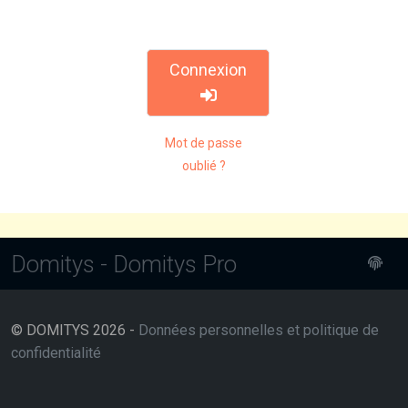
Connexion
Mot de passe
oublié ?
Domitys - Domitys Pro
© DOMITYS 2026 -
Données personnelles et politique de
confidentialité