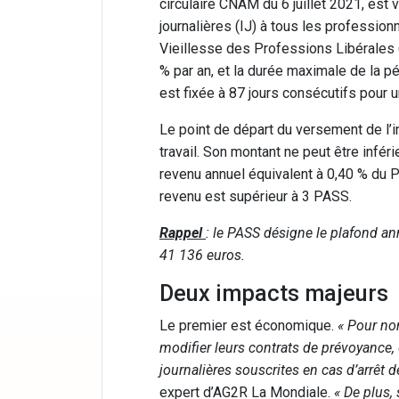
circulaire CNAM du 6 juillet 2021, est
journalières (IJ) à tous les profession
Vieillesse des Professions Libérales (
% par an, et la durée maximale de la pé
est fixée à 87 jours consécutifs pour 
Le point de départ du versement de l’in
travail. Son montant ne peut être infér
revenu annuel équivalent à 0,40 % du 
revenu est supérieur à 3 PASS.
Rappel
: le PASS désigne le plafond an
41 136 euros.
Deux impacts majeurs
Le premier est économique.
« Pour nom
modifier leurs contrats de prévoyance,
journalières souscrites en cas d’arrêt 
expert d’AG2R La Mondiale.
« De plus,