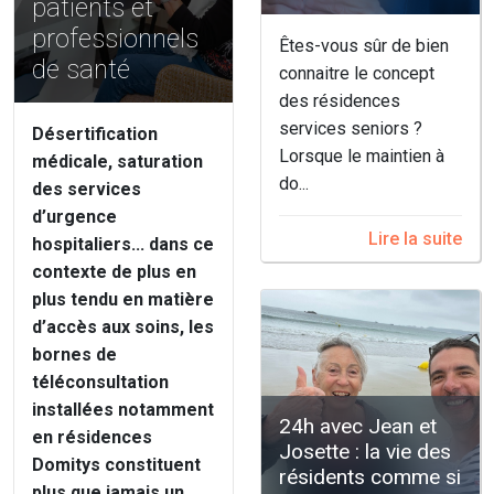
patients et
professionnels
Êtes-vous sûr de bien
de santé
connaitre le concept
des résidences
services seniors ?
Désertification
Lorsque le maintien à
médicale, saturation
do...
des services
d’urgence
Lire la suite
hospitaliers... dans ce
contexte de plus en
plus tendu en matière
d’accès aux soins, les
bornes de
téléconsultation
installées notamment
24h avec Jean et
en résidences
Josette : la vie des
Domitys constituent
résidents comme si
plus que jamais un