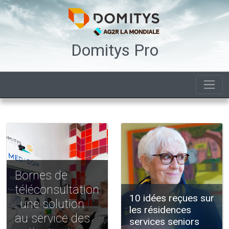
Domitys Pro
Bornes de
téléconsultation
10 idées reçues sur
: une solution
les résidences
au service des
services seniors