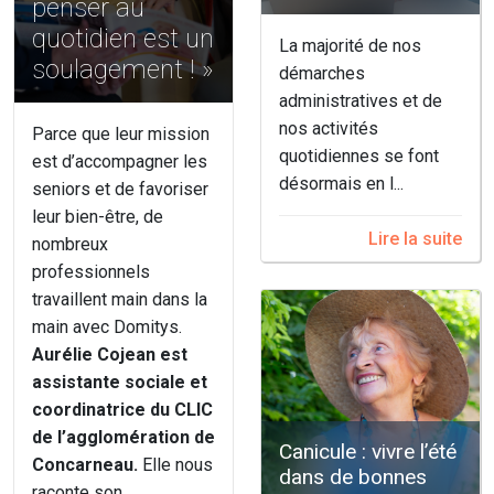
penser au
quotidien est un
La majorité de nos
soulagement ! »
démarches
administratives et de
nos activités
Parce que leur mission
quotidiennes se font
est d’accompagner les
désormais en l...
seniors et de favoriser
leur bien-être, de
Lire la suite
nombreux
professionnels
travaillent main dans la
main avec Domitys.
Aurélie Cojean est
assistante sociale et
coordinatrice du CLIC
de l’agglomération de
Canicule : vivre l’été
Concarneau.
Elle nous
dans de bonnes
raconte son