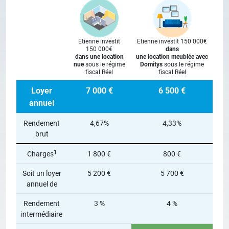
Etienne investit
Etienne investit 150 000€
150 000€
dans
dans une location
une location meublée avec
nue
sous le régime
Domitys
sous le régime
fiscal Réel
fiscal Réel
Loyer
7 000 €
6 500 €
annuel
Rendement
4,67%
4,33%
brut
1
Charges
1 800 €
800 €
Soit un loyer
5 200 €
5 700 €
annuel de
Rendement
3 %
4 %
intermédiaire