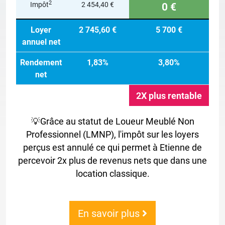
2
Impôt
2 454,40 €
0 €
Loyer
2 745,60 €
5 700 €
annuel net
Rendement
1,83%
3,80%
net
2X plus rentable
💡Grâce au statut de Loueur Meublé Non
Professionnel (LMNP), l'impôt sur les loyers
perçus est annulé ce qui permet à Etienne de
percevoir 2x plus de revenus nets que dans une
location classique.
En savoir plus