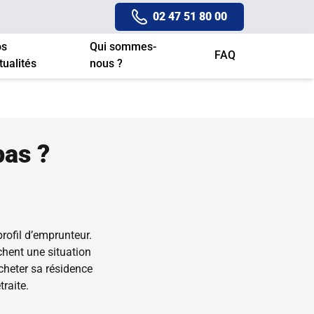
02 47 51 80 00
os
Qui sommes-
FAQ
tualités
nous ?
pas ?
rofil d’emprunteur.
chent une situation
cheter sa résidence
traite.