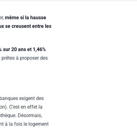
r,
même si la hausse
ux se creusent entre les
% sur 20 ans et 1,46%
t prêtes à proposer des
 banques exigent des
n). C’est en effet la
pothèque. Désormais,
t à la fois le logement