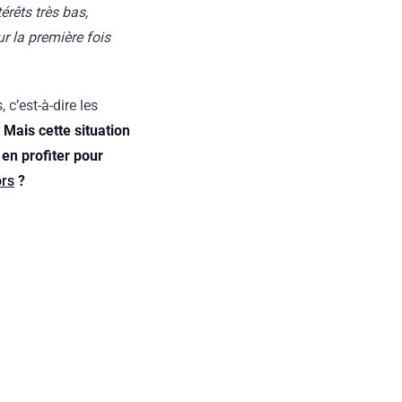
érêts très bas,
r la première fois
c’est-à-dire les
.
Mais cette situation
 en profiter pour
ors
?