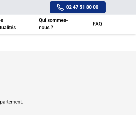
02 47 51 80 00
os
Qui sommes-
FAQ
tualités
nous ?
épartement.