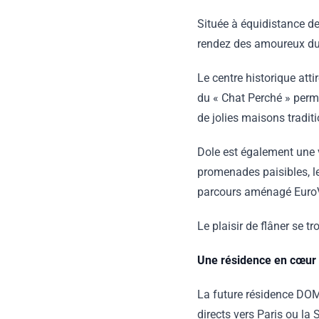
Située à équidistance de 
rendez des amoureux du
Le centre historique atti
du « Chat Perché » perme
de jolies maisons tradit
Dole est également une v
promenades paisibles, le
parcours aménagé EuroVé
Le plaisir de flâner se 
Une résidence en cœur d
La future résidence DOM
directs vers Paris ou la 