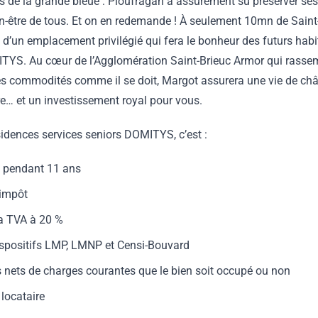
as de la grande bleue : Ploufragan a assurément su préserver se
n-être de tous. Et on en redemande ! À seulement 10mn de Saint-
ie d’un emplacement privilégié qui fera le bonheur des futurs hab
TYS. Au cœur de l’Agglomération Saint-Brieuc Armor qui rasse
es commodités comme il se doit, Margot assurera une vie de châ
re… et un investissement royal pour vous.
sidences services seniors DOMITYS, c’est :
s pendant 11 ans
'impôt
la TVA à 20 %
dispositifs LMP, LMNP et Censi-Bouvard
 nets de charges courantes que le bien soit occupé ou non
locataire