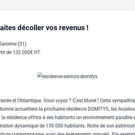
faites décoller vos revenus !
-Garonne (31)
rtir de 132 000€ HT
erranée et l’Atlantique. Vous voyez ? C’est Muret ! Cette sympa
onne accueillera la prochaine résidence DOMITYS, les Aviateurs.
la résidence offrira à ses habitants un environnement paisible 
tion dynamique de 130 000 habitants. Riche de son patrimoine 
 culture contemporaine, avec des événements annuels. Par exempl