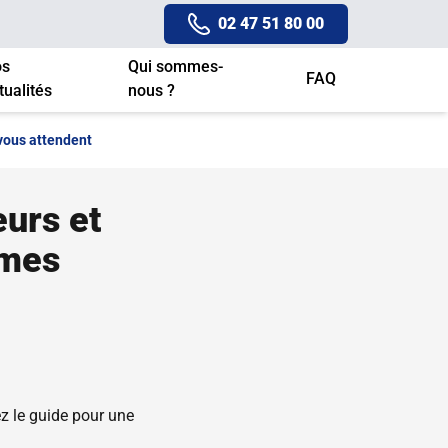
02 47 51 80 00
os
Qui sommes-
FAQ
tualités
nous ?
vous attendent
eurs et
mmes
z le guide pour une