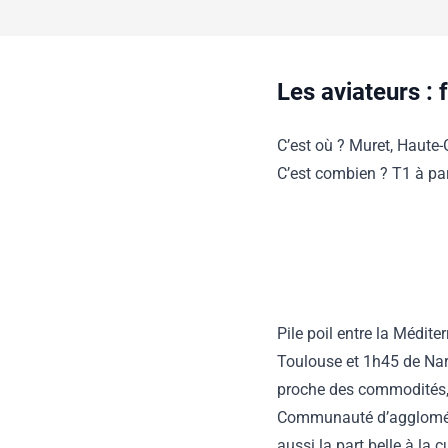
Les aviateurs : 
C’est où ? Muret, Haute
C’est combien ? T1 à pa
Pile poil entre la Médit
Toulouse et 1h45 de Narb
proche des commodités, 
Communauté d’aggloméra
aussi la part belle à la