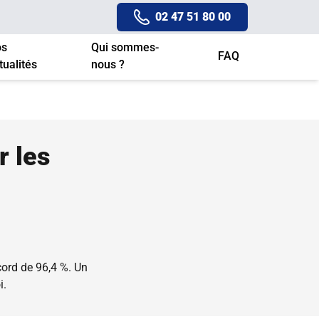
02 47 51 80 00
os
Qui sommes-
FAQ
tualités
nous ?
r les
cord de 96,4 %. Un
i.