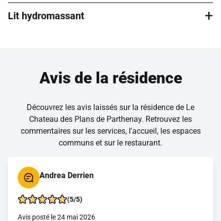
équipements en libre accès (tapis de marche, vélo…). Des
+
cours collectifs adaptés à tous les niveaux sont par ailleurs
Lit hydromassant
Le salon de coiffure et d’esthétique accueille des
dispensés très régulièrement.
professionnels extérieurs sélectionnés avec soin. Vous
pouvez bénéficier de leur expertise sans vous déplacer.
Le lit hydromassant offre un massage complet du corps
grâce à de puissants jets d’eau chauffés, sans contact
direct. Il détend profondément les muscles, améliore la
Avis de la résidence
circulation et réduit le stress en quelques minutes. Une
expérience unique, accessible et ultra relaxante à vivre
absolument !
Découvrez les avis laissés sur la résidence de Le
Chateau des Plans de Parthenay. Retrouvez les
commentaires sur les services, l'accueil, les espaces
communs et sur le restaurant.
Andrea Derrien
(5/5)
Avis posté le 24 mai 2026