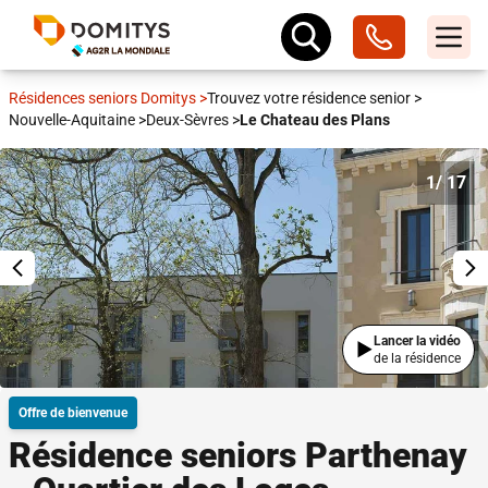
Résidences seniors Domitys
>
Trouvez votre résidence senior
>
Nouvelle-Aquitaine
>
Deux-Sèvres
>
Le Chateau des Plans
1
/ 17
Lancer la vidéo
de la résidence
Offre de bienvenue
Résidence seniors Parthenay