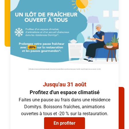
Douche italienne
Cuisine aménagée
Volets roulants électriques
Douche italienne
Volets roulants électriques
Simuler mon loyer
Simuler mon loyer
(provisions sur charges et services inclus, hors électricité)
(provisions sur charges et services inclus, hors électricité)
Jusqu'au 31 août
Profitez d'un espace climatisé
Faites une pause au frais dans une résidence
Domitys. Boissons fraîches, animations
ouvertes à tous et -20 % sur la restauration.
En profiter