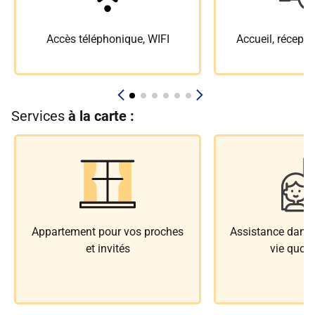
Accès téléphonique, WIFI
Accueil, récepti
Services
à la carte :
Appartement pour vos proches
Assistance dans l
et invités
vie quoti