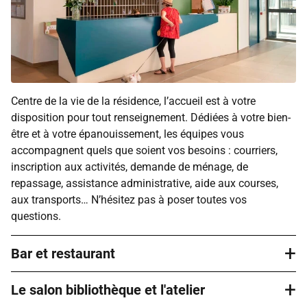
Centre de la vie de la résidence, l’accueil est à votre
disposition pour tout renseignement. Dédiées à votre bien-
être et à votre épanouissement, les équipes vous
accompagnent quels que soient vos besoins : courriers,
inscription aux activités, demande de ménage, de
repassage, assistance administrative, aide aux courses,
aux transports… N’hésitez pas à poser toutes vos
questions.
+
Bar et restaurant
+
Le salon bibliothèque et l'atelier
Le bar permet de partager un moment de détente
accompagné d’un café le matin ou après le déjeuner,