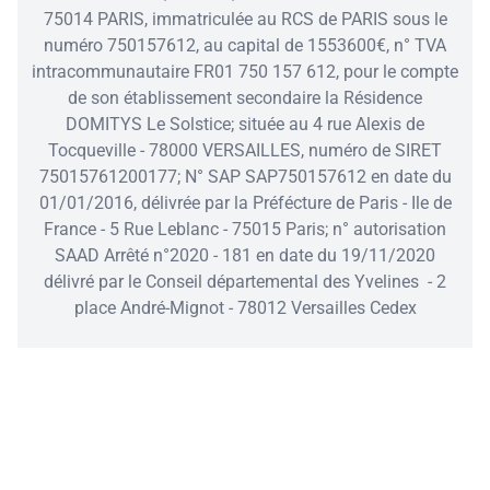
Confort et modernité
75014 PARIS, immatriculée au RCS de PARIS sous le
numéro 750157612, au capital de 1553600€, n° TVA
Chaque
appartement pour senior
bénéficie
intracommunautaire FR01 750 157 612, pour le compte
d'une
conception ergonomique innovante
avec des
de son établissement secondaire la Résidence
aménagements sur-mesure : barres d'appui murales,
DOMITYS Le Solstice; située au 4 rue Alexis de
sols antidérapants et système domotique centralisé
Tocqueville - 78000 VERSAILLES, numéro de SIRET
pour piloter éclairage, chauffage et stores. Les
75015761200177; N° SAP SAP750157612 en date du
cuisines intégrées disposent de plans de travail à
01/01/2016, délivrée par la Préfécture de Paris - Ile de
hauteur ajustable et d'électroménager dernière
France - 5 Rue Leblanc - 75015 Paris; n° autorisation
génération.
SAAD Arrêté n°2020 - 181 en date du 19/11/2020
Les salles de bains conjuguent praticité et élégance
délivré par le Conseil départemental des Yvelines - 2
grâce à leurs douches extra-plates, leurs WC surélevés
place André-Mignot - 78012 Versailles Cedex
et leurs vasques PMR. L'isolation phonique assure un
véritable confort en limitant les bruits extérieurs et
ceux entre les logements pour plus de tranquilité au
quotidien.
Un système de détection des chutes assure une
sécurité permanente. Les grandes baies vitrées offrent
une luminosité naturelle généreuse tout en préservant