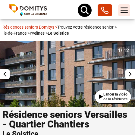
Résidences seniors Domitys
>
Trouvez votre résidence senior
>
Île-de-France
>
Yvelines
>
Le Solstice
1
/ 12
Lancer la vidéo
de la résidence
Résidence seniors Versailles
- Quartier Chantiers
Le Solstice