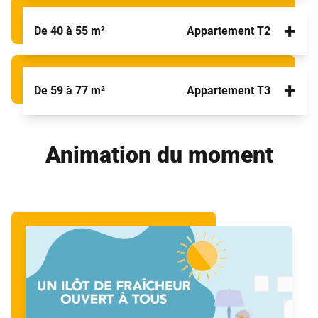
+
De 40 à 55 m²
Appartement T2
+
De 59 à 77 m²
Appartement T3
Animation du moment
Un environnement de vie pratique idéal pour une
personne seule ou un couple
Les appartements T2 offrent davantage de confort
et d'intimité car une chambre séparée vient s'y
Une pièce supplémentaire à transformer selon vos
ajouter. Ils sont confortables, lumineux et disposent
envies
d’une cuisine équipée et de multiples rangements.