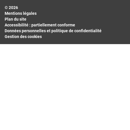
© 2026
Hauts-de-France
Mentions légales
Île-de-France
Plan du site
Normandie
Accessibilité : partiellement conforme
Données personnelles et politique de confidentialité
Nouvelle-Aquitaine
Gestion des cookies
Occitanie
Pays de la Loire
Provence-Alpes-Côte d'Azur
Départements les plus consultés
Bas-Rhin
Bouches-du-Rhône
Calvados
Finistère
Gard
Haut-Rhin