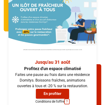
Volets roulants électriques
Douche italienne
Volets roulants électriques
Demander la brochure
Demander la brochure
(provisions sur charges et services inclus, hors électricité)
(provisions sur charges et services inclus, hors électricité)
Jusqu'au 31 août
Profitez d'un espace climatisé
Faites une pause au frais dans une résidence
Domitys. Boissons fraîches, animations
ouvertes à tous et -20 % sur la restauration.
En profiter
Conditions de l'offre
?