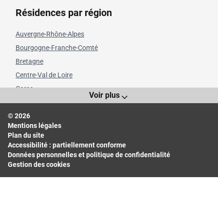
Résidences par région
Auvergne-Rhône-Alpes
Bourgogne-Franche-Comté
Bretagne
Centre-Val de Loire
Corse
Voir plus
Grand Est
© 2026
Hauts-de-France
Mentions légales
Île-de-France
Plan du site
Normandie
Accessibilité : partiellement conforme
Données personnelles et politique de confidentialité
Nouvelle-Aquitaine
Gestion des cookies
Occitanie
Pays de la Loire
Provence-Alpes-Côte d'Azur