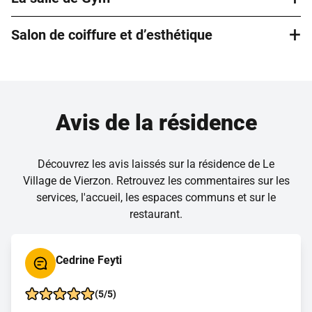
variée, équilibrée et préparée sur place par un chef et son
promener dans le jardin de la résidence, découvrir les
équipe.
+
fleurs, les différentes plantes et profiter d’un espace
Salon de coiffure et d’esthétique
La salle de gym est à votre disposition avec divers
paisible en extérieur.
équipements en libre accès (tapis de marche, vélo…). Des
cours collectifs adaptés à tous les niveaux sont par ailleurs
Le salon de coiffure et d’esthétique accueille des
dispensés très régulièrement.
professionnels extérieurs sélectionnés avec soin. Vous
pouvez bénéficier de leur expertise sans vous déplacer.
Avis de la résidence
Découvrez les avis laissés sur la résidence de Le
Village de Vierzon. Retrouvez les commentaires sur les
services, l'accueil, les espaces communs et sur le
restaurant.
Cedrine Feyti
(5/5)