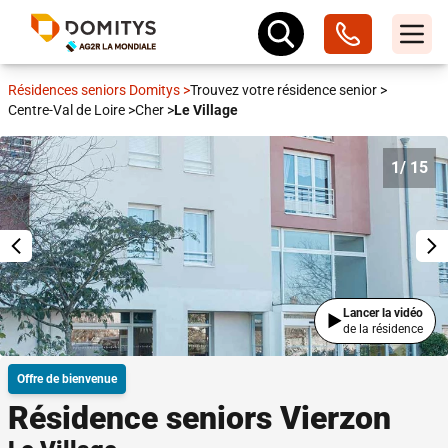
Résidences seniors Domitys
>
Trouvez votre résidence senior
>
Centre-Val de Loire
>
Cher
>
Le Village
1
/ 15
Lancer la vidéo
de la résidence
Offre de bienvenue
Résidence seniors Vierzon