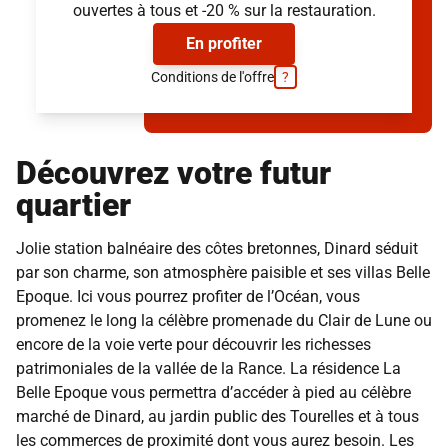
Demander la brochure
(provisions sur charges et services inclus, hors électricité)
ouvertes à tous et -20 % sur la restauration.
(provisions sur charges et services inclus, hors électricité)
En profiter
Conditions de l'offre
?
Découvrez votre futur
quartier
Jolie station balnéaire des côtes bretonnes, Dinard séduit
par son charme, son atmosphère paisible et ses villas Belle
Epoque. Ici vous pourrez profiter de l’Océan, vous
promenez le long la célèbre promenade du Clair de Lune ou
encore de la voie verte pour découvrir les richesses
patrimoniales de la vallée de la Rance. La résidence La
Belle Epoque vous permettra d’accéder à pied au célèbre
marché de Dinard, au jardin public des Tourelles et à tous
les commerces de proximité dont vous aurez besoin. Les