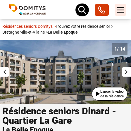
Résidences seniors Domitys
>
Trouvez votre résidence senior
>
Bretagne
>
Ille-et-Vilaine
>
La Belle Epoque
1
/ 14
Lancer la vidéo
de la résidence
Résidence seniors Dinard -
Quartier La Gare
La Belle Epoque