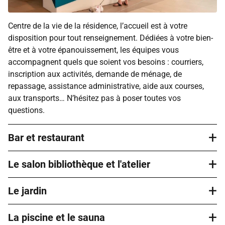
Centre de la vie de la résidence, l’accueil est à votre
disposition pour tout renseignement. Dédiées à votre bien-
être et à votre épanouissement, les équipes vous
accompagnent quels que soient vos besoins : courriers,
inscription aux activités, demande de ménage, de
repassage, assistance administrative, aide aux courses,
aux transports… N’hésitez pas à poser toutes vos
questions.
+
Bar et restaurant
+
Le salon bibliothèque et l'atelier
Le bar permet de partager un moment de détente
accompagné d’un café le matin ou après le déjeuner,
+
autour d’un verre le midi ou en fin de journée avec vos
Le jardin
Des lieux où chacun prend plaisir à venir, même seul. Vous
voisins, vos amis ou votre famille. La restauration chez
pouvez par exemple vous y rendre pour lire un bon roman,
Domitys facilite le quotidien en proposant une cuisine
+
participer à des animations collectives.
La piscine et le sauna
Si vous aimez prendre l’air, vous apprécierez vous
variée, équilibrée et préparée sur place par un chef et son