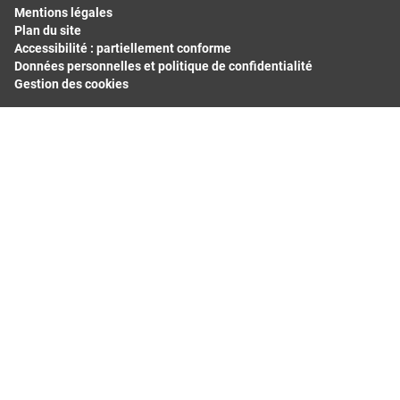
Mentions légales
Île-de-France
Plan du site
Normandie
Accessibilité : partiellement conforme
Données personnelles et politique de confidentialité
Nouvelle-Aquitaine
Gestion des cookies
Occitanie
Pays de la Loire
Provence-Alpes-Côte d'Azur
Départements les plus consultés
Bas-Rhin
Bouches-du-Rhône
Calvados
Finistère
Gard
Haut-Rhin
Haute-Garonne
Hérault