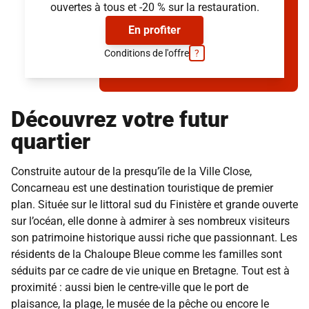
Simuler mon loyer
(provisions sur charges et services inclus, hors électricité)
ouvertes à tous et -20 % sur la restauration.
(provisions sur charges et services inclus, hors électricité)
En profiter
Conditions de l'offre
?
Découvrez votre futur
quartier
Construite autour de la presqu’île de la Ville Close,
Concarneau est une destination touristique de premier
plan. Située sur le littoral sud du Finistère et grande ouverte
sur l’océan, elle donne à admirer à ses nombreux visiteurs
son patrimoine historique aussi riche que passionnant. Les
résidents de la Chaloupe Bleue comme les familles sont
séduits par ce cadre de vie unique en Bretagne. Tout est à
proximité : aussi bien le centre-ville que le port de
plaisance, la plage, le musée de la pêche ou encore le