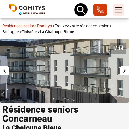
Résidences seniors Domitys
>
Trouvez votre résidence senior
>
Bretagne
>
Finistère
>
La Chaloupe Bleue
1
/ 14
Résidence seniors
Concarneau
La Chaloupe Bleue