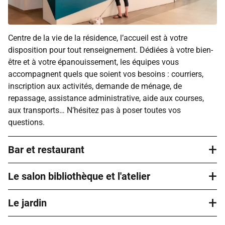
Centre de la vie de la résidence, l’accueil est à votre
disposition pour tout renseignement. Dédiées à votre bien-
être et à votre épanouissement, les équipes vous
accompagnent quels que soient vos besoins : courriers,
inscription aux activités, demande de ménage, de
repassage, assistance administrative, aide aux courses,
aux transports… N’hésitez pas à poser toutes vos
questions.
+
Bar et restaurant
+
Le salon bibliothèque et l'atelier
Le bar permet de partager un moment de détente
accompagné d’un café le matin ou après le déjeuner,
+
autour d’un verre le midi ou en fin de journée avec vos
Le jardin
Des lieux où chacun prend plaisir à venir, même seul. Vous
voisins, vos amis ou votre famille. La restauration chez
pouvez par exemple vous y rendre pour lire un bon roman,
Domitys facilite le quotidien en proposant une cuisine