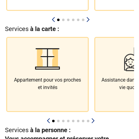
Services
à la carte :
Appartement pour vos proches
Assistance dans l
et invités
vie quoti
Services
à la personne :
Vous accompagner et préserver votre