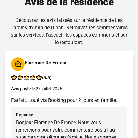
Avis de la résidence
circulation et réduit le stress en quelques minutes. Une
expérience unique, accessible et ultra relaxante à vivre
absolument !
Découvrez les avis laissés sur la résidence de Les
Jardins d'Ahna de Dinan. Retrouvez les commentaires
sur les services, l'accueil, les espaces communs et sur
le restaurant.
Florence De France
(5/5)
Avis posté le 27 juillet 2026
Parfait. Loué via Booking pour 2 jours en famille.
Réponse
Bonjour Florence De France, Nous vous
remercions pour votre commentaire positif au
sujet de votre séjour en famille. Nous sommes