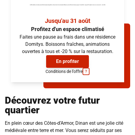
Lit et chevet
Cuisine aménagée
Table et chaises
Douche italienne
Cuisine aménagée
Jusqu'au 31 août
Volets roulants électriques
Profitez d'un espace climatisé
Douche italienne
Faites une pause au frais dans une résidence
Volets roulants électriques
Demander la brochure
Domitys. Boissons fraîches, animations
Demander la brochure
(provisions sur charges et services inclus, hors électricité)
ouvertes à tous et -20 % sur la restauration.
(provisions sur charges et services inclus, hors électricité)
En profiter
Conditions de l'offre
?
Découvrez votre futur
quartier
En plein cœur des Côtes-d’Armor, Dinan est une jolie cité
médiévale entre terre et mer. Vous serez séduits par ses