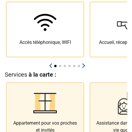
Accès téléphonique, WIFI
Accueil, récepti
Services
à la carte :
Appartement pour vos proches
Assistance dans l
et invités
vie quoti