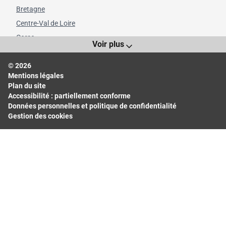
Bretagne
Centre-Val de Loire
Corse
Voir plus
Grand Est
© 2026
Hauts-de-France
Mentions légales
Île-de-France
Plan du site
Normandie
Accessibilité : partiellement conforme
Données personnelles et politique de confidentialité
Nouvelle-Aquitaine
Gestion des cookies
Occitanie
Pays de la Loire
Provence-Alpes-Côte d'Azur
Départements les plus consultés
Bas-Rhin
Bouches-du-Rhône
Calvados